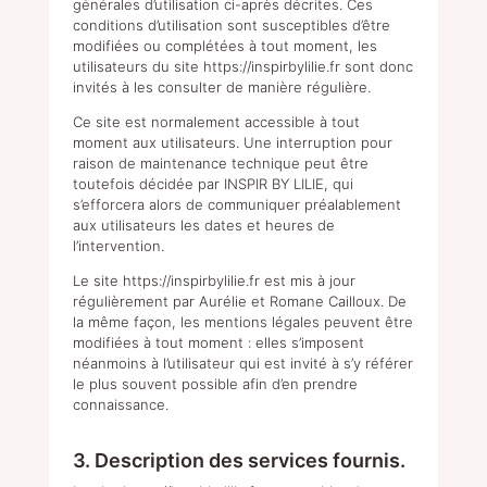
générales d’utilisation ci-après décrites. Ces
conditions d’utilisation sont susceptibles d’être
modifiées ou complétées à tout moment, les
ires
utilisateurs du site
https://inspirbylilie.fr
sont donc
invités à les consulter de manière régulière.
Ce site est normalement accessible à tout
s
moment aux utilisateurs. Une interruption pour
raison de maintenance technique peut être
toutefois décidée par INSPIR BY LILIE, qui
s’efforcera alors de communiquer préalablement
aux utilisateurs les dates et heures de
l’intervention.
Le site
https://inspirbylilie.fr
est mis à jour
régulièrement par Aurélie et Romane Cailloux. De
la même façon, les mentions légales peuvent être
modifiées à tout moment : elles s’imposent
néanmoins à l’utilisateur qui est invité à s’y référer
le plus souvent possible afin d’en prendre
connaissance.
3. Description des services fournis.