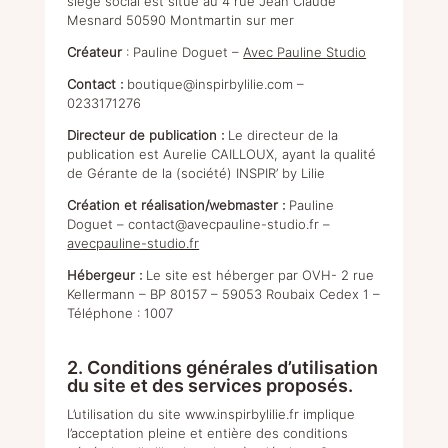
siège social est situé au 4 rue Jean Claude
Mesnard 50590 Montmartin sur mer
Créateur
:
Pauline Doguet –
Avec Pauline
Studio
Contact :
boutique@inspirbylilie.com
–
0233171276
Directeur de publication :
Le directeur de la
publication est Aurelie CAILLOUX, ayant la qualité
de Gérante de la (société) INSPIR’ by Lilie
Création et réalisation/webmaster :
Pauline
Doguet –
contact@avecpauline-studio.fr
–
nts
avecpauline-studio.fr
Hébergeur :
Le site est héberger par OVH-
2 rue
Kellermann – BP 80157 – 59053 Roubaix Cedex 1 –
Téléphone : 1007
nts
2. Conditions générales d’utilisation
du site et des services proposés.
res
L’utilisation du site
www.inspirbylilie.fr
implique
l’acceptation pleine et entière des conditions
res