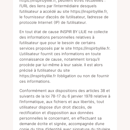
https://inspirbylilie.fr
, peuvent êtres recueillies :
l’URL des liens par l’intermédiaire desquels
l’utilisateur a accédé au site
https://inspirbylilie.fr
,
le fournisseur d’accès de l’utilisateur, l’adresse de
protocole Internet (IP) de l’utilisateur.
En tout état de cause INSPIR BY LILIE ne collecte
des informations personnelles relatives à
l’utilisateur que pour le besoin de certains
services proposés par le site
https://inspirbylilie.fr
.
L’utilisateur fournit ces informations en toute
connaissance de cause, notamment lorsqu’il
procède par lui-même à leur saisie. Il est alors
précisé à l’utilisateur du site
https://inspirbylilie.fr
l’obligation ou non de fournir
ces informations.
Conformément aux dispositions des articles 38 et
suivants de la loi 78-17 du 6 janvier 1978 relative à
l’informatique, aux fichiers et aux libertés, tout
utilisateur dispose d’un droit d’accès, de
rectification et d’opposition aux données
personnelles le concernant, en effectuant sa
demande écrite et signée, accompagnée d’une
copie du titre d’identité avec signature du titulaire