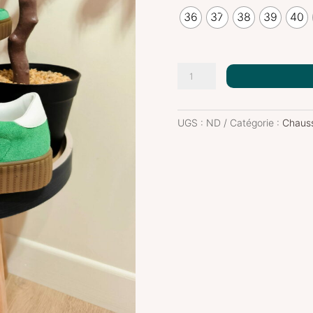
36
37
38
39
40
quantité
de
Basket
CL96
UGS :
ND
Catégorie :
Chaus
Vert