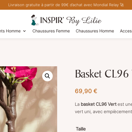
Livraison gratuite à partir de 99€ d’achat avec Mondial Relay 🚀
nts Homme
Chaussures Femme
Chaussures Homme
Acces
t
Basket CL96 
69,90
€
La
basket CL96 Vert
est un
vert uni, avec empiècement 
Taille