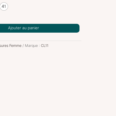
41
Ajouter au panier
sures Femme
Marque :
CL11