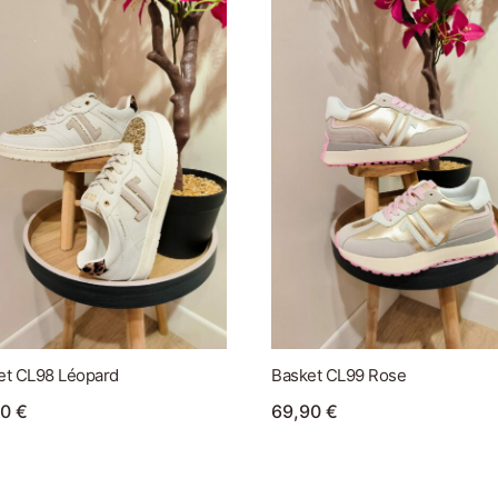
et CL98 Léopard
Basket CL99 Rose
90
€
69,90
€