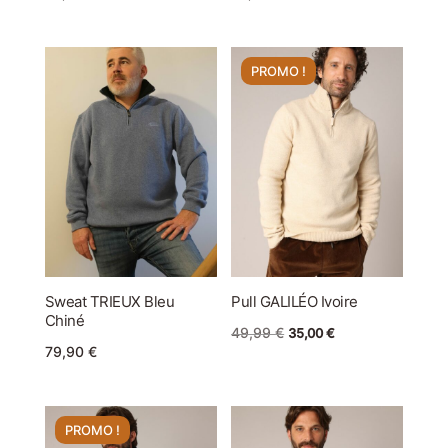
PROMO !
Sweat TRIEUX Bleu
Pull GALILÉO Ivoire
Chiné
Le
Le
49,99
€
35,00
€
79,90
€
prix
prix
initial
actuel
était :
est :
PROMO !
49,99 €.
35,00 €.