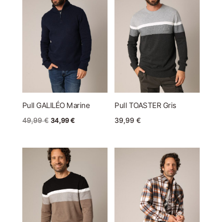
Pull GALILÉO Marine
Pull TOASTER Gris
Le
Le
49,99
€
34,99
€
39,99
€
prix
prix
initial
actuel
était :
est :
49,99 €.
34,99 €.