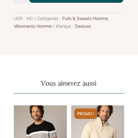
de
Pull
GALILÉO
UGS :
ND
Catégories :
Pulls & Sweats Homme
,
Marine
Vêtements Homme
Marque :
Deeluxe
Vous aimerez aussi
PROMO !