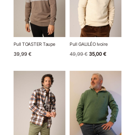
Pull TOASTER Taupe
Pull GALILÉO Ivoire
Le
Le
39,99
€
49,99
€
35,00
€
prix
prix
initial
actuel
était :
est :
49,99 €.
35,00 €.