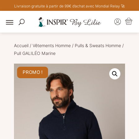
Livraison gratuite à partir de 99€ d’achat avec Mondial Relay 🚀
Accueil
/
Vêtements Homme
/
Pulls & Sweats Homme
/
Pull GALILÉO Marine
PROMO !
nts
nts