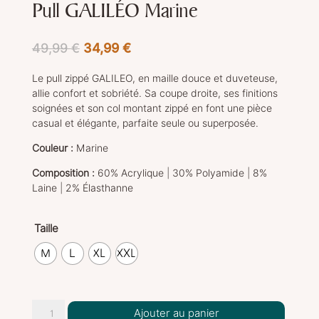
Pull GALILÉO Marine
Le
Le
49,99
€
34,99
€
prix
prix
Le pull zippé GALILEO, en maille douce et duveteuse,
initial
actuel
allie confort et sobriété. Sa coupe droite, ses finitions
était :
est :
soignées et son col montant zippé en font une pièce
49,99 €.
34,99 €.
casual et élégante, parfaite seule ou superposée.
Couleur :
Marine
Composition :
60% Acrylique | 30% Polyamide | 8%
Laine | 2% Élasthanne
Taille
M
L
XL
XXL
quantité
Ajouter au panier