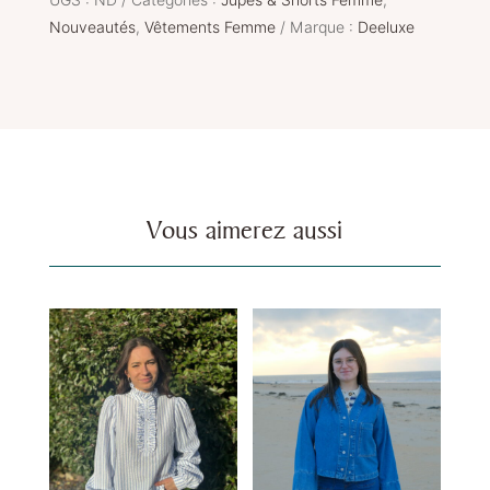
UGS :
ND
Catégories :
Jupes & Shorts Femme
,
HOLIDAY
Nouveautés
,
Vêtements Femme
Marque :
Deeluxe
Vous aimerez aussi