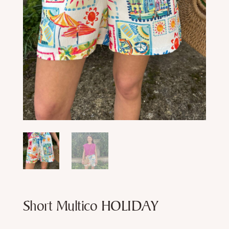
res
res
ires
s
Short Multico HOLIDAY