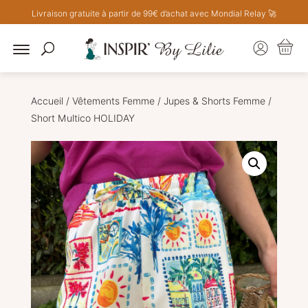
Livraison gratuite à partir de 99€ d’achat avec Mondial Relay 🚀
Accueil
/
Vêtements Femme
/
Jupes & Shorts Femme
/
Short Multico HOLIDAY
nts
nts