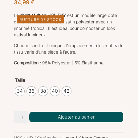
34,99
€
Le
short Multico HOLIDAY
est un modèle large doté
RUPTURE DE STOCK
d’une taille élastiquée, en satin polyester avec un
imprimé tropical. Il est idéal pour composer un look
estival lumineux.
Chaque short est unique : l’emplacement des motifs du
tissu varie d’une pièce à l’autre.
Composition :
95% Polyester | 5% Élasthanne
Taille
34
36
38
40
42
quantité
Ajouter au panier
de
Short
Multico